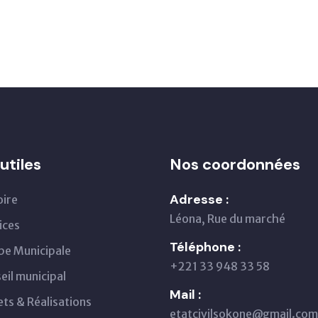
utiles
Nos coordonnées
Adresse :
oire
Léona, Rue du marché
ices
Téléphone :
pe Municipale
+221 33 948 33 58
eil municipal
Mail :
ets & Réalisations
etatcivilsokone@gmail.com