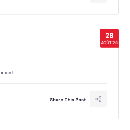
28
AOÛT’25
mment
Share This Post