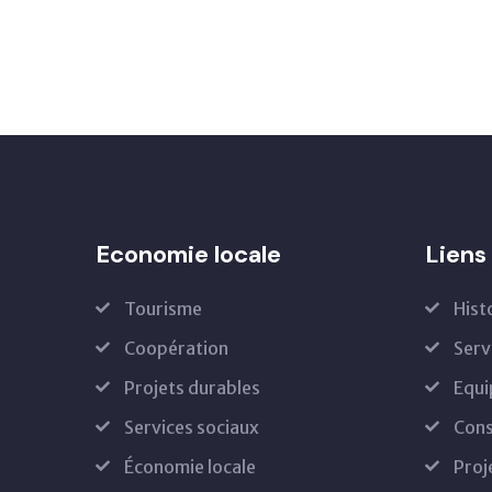
Economie locale
Liens 
Tourisme
Hist
Coopération
Serv
Projets durables
Equi
Services sociaux
Cons
Économie locale
Proj