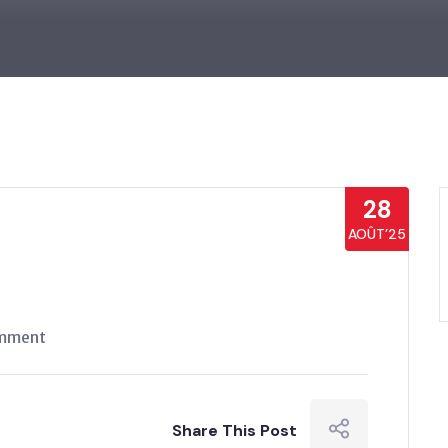
28
AOÛT’25
mment
Share This Post