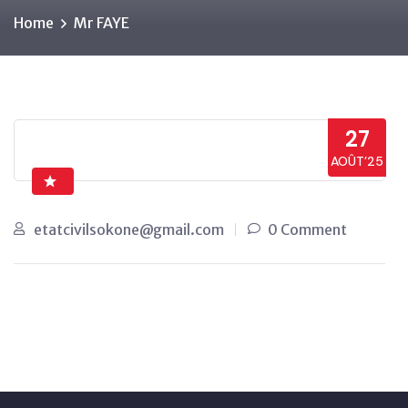
Home
Mr FAYE
27
AOÛT’25
etatcivilsokone@gmail.com
0 Comment