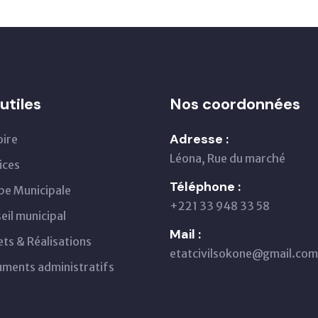
utiles
Nos coordonnées
Adresse :
oire
Léona, Rue du marché
ices
Téléphone :
pe Municipale
+221 33 948 33 58
eil municipal
Mail :
ets & Réalisations
etatcivilsokone@gmail.com
ments administratifs