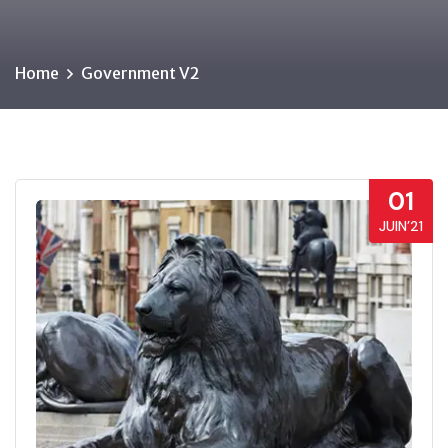
Home
Government V2
01
JUIN’21