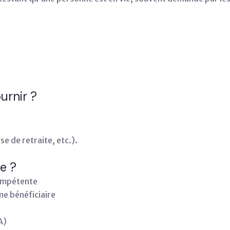
urnir ?
 de retraite, etc.).
re ?
compétente
me bénéficiaire
A)