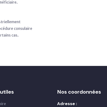
néficiaire.
striellement
rocédure consulaire
rtains cas.
utiles
Nos coordonnées
Adresse :
oire