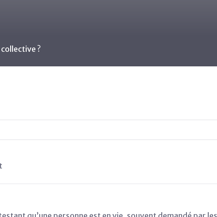
collective ?
t
attestant qu’une personne est en vie, souvent demandé par les