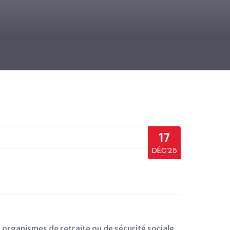
17
DÉC’25
 organismes de retraite ou de sécurité sociale.